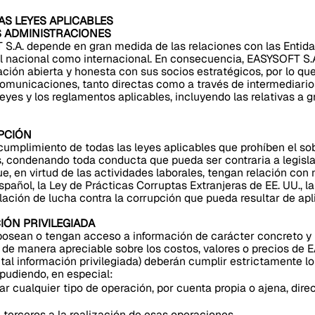
AS LEYES APLICABLES
AS ADMINISTRACIONES
S.A. depende en gran medida de las relaciones con las Entid
el nacional como internacional. En consecuencia, EASYSOFT S
ón abierta y honesta con sus socios estratégicos, por lo qu
omunicaciones, tanto directas como a través de intermediarios
yes y los reglamentos aplicables, incluyendo las relativas a g
UPCIÓN
cumplimiento de todas las leyes aplicables que prohíben el sob
, condenando toda conducta que pueda ser contraria a legisl
e, en virtud de las actividades laborales, tengan relación con
pañol, la Ley de Prácticas Corruptas Extranjeras de EE. UU., l
lación de lucha contra la corrupción que pueda resultar de apl
IÓN PRIVILEGIADA
osean o tengan acceso a información de carácter concreto y 
r de manera apreciable sobre los costos, valores o precios de 
 tal información privilegiada) deberán cumplir estrictamente lo
 pudiendo, en especial:
izar cualquier tipo de operación, por cuenta propia o ajena, dir
terceros a la realización de esas operaciones.