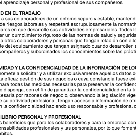
el aprendizaje personal y profesional de sus compañeros.
UD EN EL TRABAJO
a sus colaboradores de un entorno seguro y estable, mantendr
e riesgos laborales y respetará escrupulosamente la normativ
gares en que desarrolle sus actividades empresariales. Todos 
r un cumplimiento riguroso de las normas de salud y seguridad
 a otros colaboradores y personas que tengan relación con ell
e del equipamiento que tengan asignado cuando desarrollen a
compañeros y subordinados los conocimientos sobre las práct
NTIMIDAD Y LA CONFIDENCIALIDAD DE LA INFORMACIÓN DE 
mete a solicitar y a utilizar exclusivamente aquellos datos d
la eficaz gestión de sus negocios o cuya constancia fuese exi
mará todas las medidas necesarias para preservar la confidenc
 disponga, con el fin de garantizar la confidencialidad en la t
aria por razones de negocio, observando la legislación vige
 su actividad profesional, tengan acceso a información de ot
 la confidencialidad haciendo uso responsable y profesional d
UILIBRIO PERSONAL Y PROFESIONAL
s beneficios que para los colaboradores y para la empresa conl
ponsabilidades profesionales y las personales, por lo que fome
bitos.