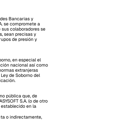
ades Bancarias y
.A. se compromete a
e sus colaboradores se
, sean precisas y
rupos de presión y
orno, en especial el
ación nacional así como
 normas extranjeras
a Ley de Soborno del
icación.
no pública que, de
EASYSOFT S.A. (o de otro
 establecido en la
ecta o indirectamente,