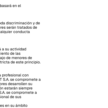
basará en el
oda discriminación y de
res serán tratados de
ualquier conducta
á a su actividad
iento de las
abajo de menores de
icta de este principio.
a profesional con
FT S.A. se compromete a
ores desarrollen su
ión estarán siempre
 S.A. se compromete a
sional de sus
des en su ámbito