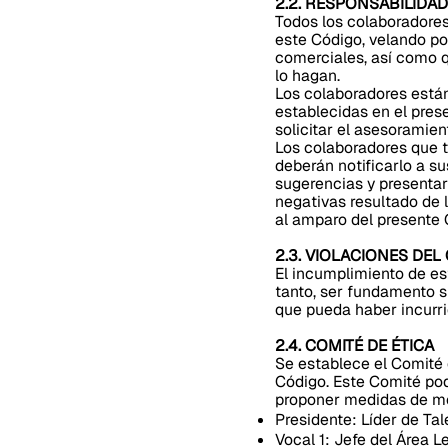
2.2. RESPONSABILID
Todos los colaboradores 
este Código, velando po
comerciales, así como 
lo hagan.
Los colaboradores están
establecidas en el prese
solicitar el asesoramien
Los colaboradores que 
deberán notificarlo a s
sugerencias y presentar
negativas resultado de 
al amparo del presente 
2.3. VIOLACIONES DEL
El incumplimiento de est
tanto, ser fundamento s
que pueda haber incurri
2.4. COMITÉ DE ÉTICA
Se establece el Comité 
Código. Este Comité podr
proponer medidas de mej
Presidente: Líder de T
Vocal 1: Jefe del Área L