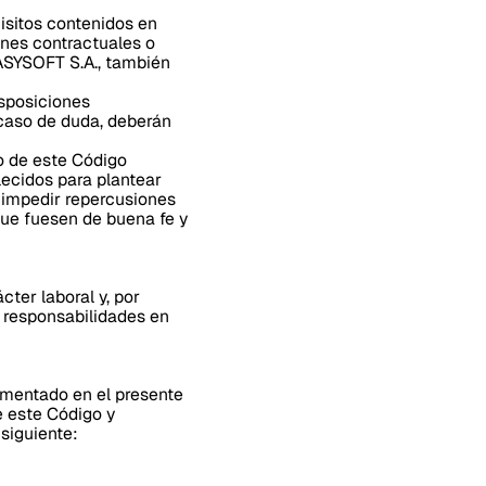
uisitos contenidos en
ones contractuales o
ASYSOFT S.A., también
isposiciones
n caso de duda, deberán
o de este Código
lecidos para plantear
 impedir repercusiones
que fuesen de buena fe y
cter laboral y, por
s responsabilidades en
amentado en el presente
e este Código y
siguiente: