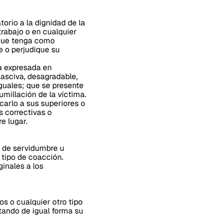
orio a la dignidad de la
trabajo o en cualquier
 que tenga como
 o perjudique su
ia expresada en
lasciva, desagradable,
iguales; que se presente
umillación de la víctima.
arlo a sus superiores o
s correctivas o
e lugar.
n de servidumbre u
 tipo de coacción.
ginales a los
s o cualquier otro tipo
etando de igual forma su