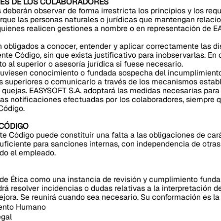
ADES DE LOS COLABORADORES
deberán observar de forma irrestricta los principios y los req
rque las personas naturales o jurídicas que mantengan relaci
quienes realicen gestiones a nombre o en representación de E
 obligados a conocer, entender y aplicar correctamente las d
nte Código, sin que exista justificativo para inobservarlas. E
to al superior o asesoría jurídica si fuese necesario.
tuviesen conocimiento o fundada sospecha del incumplimient
us superiores o comunicarlo a través de los mecanismos estab
 quejas. EASYSOFT S.A. adoptará las medidas necesarias para
las notificaciones efectuadas por los colaboradores, siempre 
Código.
 CÓDIGO
e Código puede constituir una falta a las obligaciones de cará
uficiente para sanciones internas, con independencia de otra
do el empleado.
de Ética como una instancia de revisión y cumplimiento fund
á resolver incidencias o dudas relativas a la interpretación d
ora. Se reunirá cuando sea necesario. Su conformación es la 
alento Humano
egal