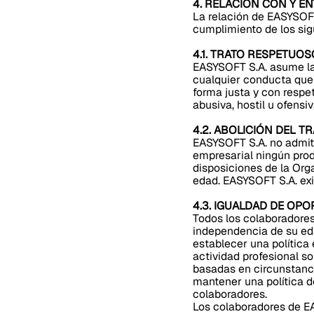
4. RELACIÓN CON Y 
La relación de EASYSOFT
cumplimiento de los si
4.1. TRATO RESPETUOS
EASYSOFT S.A. asume la 
cualquier conducta que 
forma justa y con respe
abusiva, hostil u ofensiv
4.2. ABOLICIÓN DEL T
EASYSOFT S.A. no admite e
empresarial ningún prod
disposiciones de la Orga
edad. EASYSOFT S.A. exi
4.3. IGUALDAD DE OP
Todos los colaboradores
independencia de su eda
establecer una política
actividad profesional s
basadas en circunstanc
mantener una política de
colaboradores.
Los colaboradores de EA