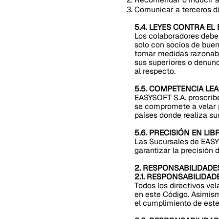
Comunicar a terceros dic
5.4. LEYES CONTRA EL
Los colaboradores deber
solo con socios de buen
tomar medidas razonabl
sus superiores o denunc
al respecto.
5.5. COMPETENCIA LEA
EASYSOFT S.A. proscribe
se compromete a velar p
países donde realiza su
5.6. PRECISIÓN EN LI
Las Sucursales de EASY
garantizar la precisión d
2. RESPONSABILIDADE
2.1. RESPONSABILIDAD
Todos los directivos v
en este Código. Asimism
el cumplimiento de este