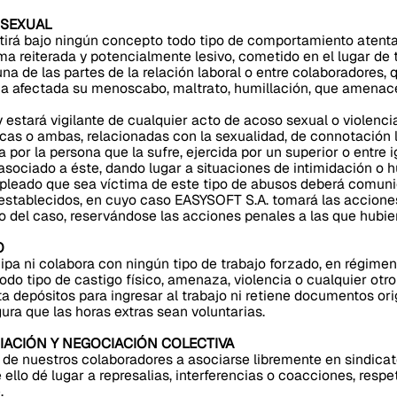
 SEXUAL
irá bajo ningún concepto todo tipo de comportamiento atentat
ma reiterada y potencialmente lesivo, cometido en el lugar de 
a de las partes de la relación laboral o entre colaboradores,
na afectada su menoscabo, maltrato, humillación, que amenace
 estará vigilante de cualquier acto de acoso sexual o violenc
icas o ambas, relacionadas con la sexualidad, de connotación 
 por la persona que la sufre, ejercida por un superior o entre 
 asociado a éste, dando lugar a situaciones de intimidación o h
pleado que sea víctima de este tipo de abusos deberá comunic
 establecidos, en cuyo caso EASYSOFT S.A. tomará las accione
 del caso, reservándose las acciones penales a las que hubier
O
ipa ni colabora con ningún tipo de trabajo forzado, en régime
todo tipo de castigo físico, amenaza, violencia o cualquier otro
a depósitos para ingresar al trabajo ni retiene documentos ori
ura que las horas extras sean voluntarias.
CIACIÓN Y NEGOCIACIÓN COLECTIVA
e nuestros colaboradores a asociarse libremente en sindicato
 ello dé lugar a represalias, interferencias o coacciones, resp
.