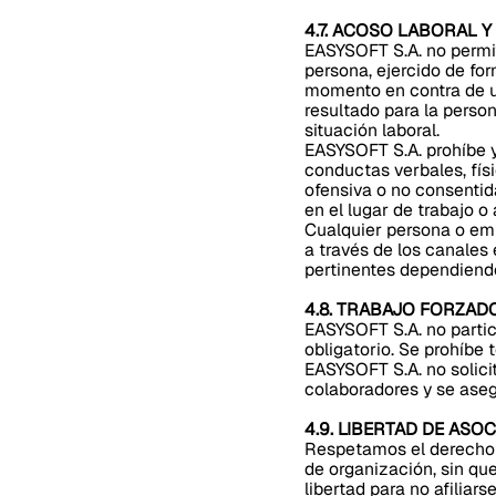
4.7. ACOSO LABORAL Y
EASYSOFT S.A. no permit
persona, ejercido de for
momento en contra de un
resultado para la perso
situación laboral.
EASYSOFT S.A. prohíbe y
conductas verbales, fís
ofensiva o no consentida
en el lugar de trabajo o
Cualquier persona o em
a través de los canales
pertinentes dependiendo
4.8. TRABAJO FORZAD
EASYSOFT S.A. no partic
obligatorio. Se prohíbe 
EASYSOFT S.A. no solicit
colaboradores y se aseg
4.9. LIBERTAD DE ASO
Respetamos el derecho d
de organización, sin que
libertad para no afiliarse