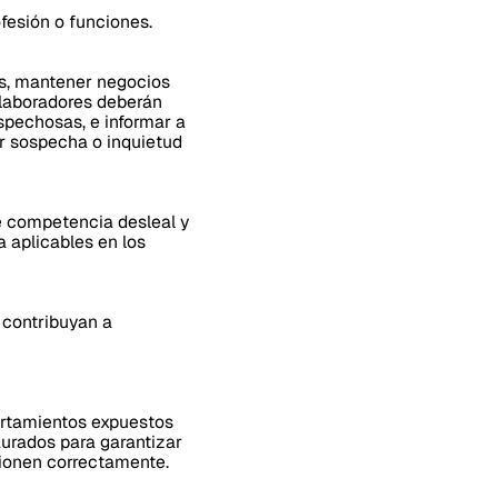
ofesión o funciones.
es, mantener negocios
olaboradores deberán
pechosas, e informar a
er sospecha o inquietud
e competencia desleal y
 aplicables en los
 contribuyan a
ortamientos expuestos
aurados para garantizar
cionen correctamente.