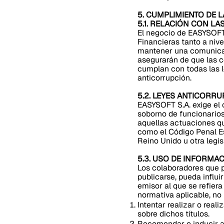
5. CUMPLIMIENTO DE L
5.1. RELACIÓN CON L
El negocio de EASYSOFT 
Financieras tanto a niv
mantener una comunicaci
asegurarán de que las c
cumplan con todas las le
anticorrupción.
5.2. LEYES ANTICORR
EASYSOFT S.A. exige el 
soborno de funcionarios
aquellas actuaciones qu
como el Código Penal Es
Reino Unido u otra legis
5.3. USO DE INFORMAC
Los colaboradores que p
publicarse, pueda influi
emisor al que se refiera
normativa aplicable, no
Intentar realizar o real
sobre dichos títulos.
Recomendar o inducir a 