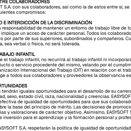
ENTRE COLABORADORES
 S.A. con sus colaboradores, así como la de estos entre sí, se 
guientes compromisos:
O E INTERDICCIÓN DE LA DISCRIMINACIÓN
responsabilidad de mantener un entorno de trabajo libre de t
implique un acoso de carácter personal. Todos los colaborado
to por parte de sus superiores, subordinados y compañeros. C
a, sea verbal o física, no será tolerada.
RABAJO INFANTIL
l trabajo infantil, no recurrirá al trabajo infantil ni incorporar
ucto o servicio procedente del mismo, velando por el cumplim
nización Internacional del Trabajo (OIT) en relación con el tr
ge a todos sus colaboradores y proveedores la observancia estr
ORTUNIDADES
 tendrán iguales oportunidades para el desarrollo de su carrer
d, sexo, estado civil, raza, nacionalidad y creencias. EASYSO
 efectiva de igualdad de oportunidades para que sus colaborad
obre la base del principio de mérito. Las decisiones de promoc
ias y valoraciones de carácter objetivo. Asimismo, EASYSOFT
 inversión para el aprendizaje y la formación personal y profe
SYSOFT S.A. respetarán la política de igualdad de oportunida