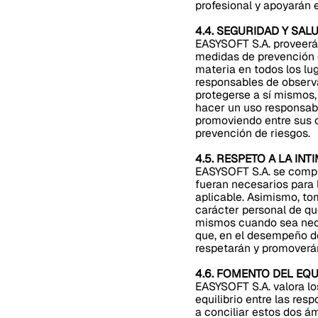
profesional y apoyarán 
4.4. SEGURIDAD Y SAL
EASYSOFT S.A. proveerá 
medidas de prevención d
materia en todos los lu
responsables de observa
protegerse a sí mismos,
hacer un uso responsabl
promoviendo entre sus 
prevención de riesgos.
4.5. RESPETO A LA I
EASYSOFT S.A. se compro
fueran necesarios para 
aplicable. Asimismo, to
carácter personal de que
mismos cuando sea neces
que, en el desempeño de
respetarán y promoverán
4.6. FOMENTO DEL EQ
EASYSOFT S.A. valora lo
equilibrio entre las res
a conciliar estos dos ám