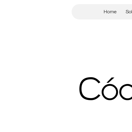
Home
So
Códi