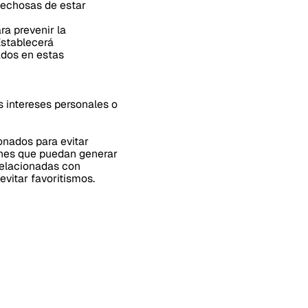
pechosas de estar
a prevenir la
Establecerá
ados en estas
s intereses personales o
onados para evitar
ones que puedan generar
relacionadas con
evitar favoritismos.