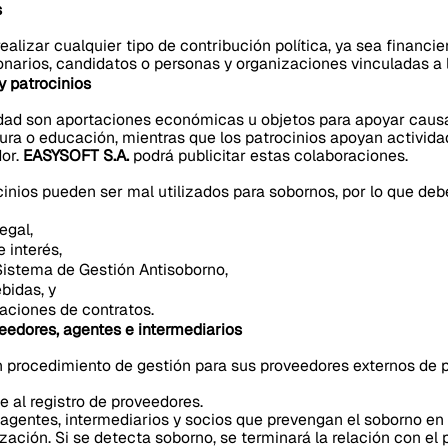
s
ealizar cualquier tipo de contribución política, ya sea financier
ionarios, candidatos o personas y organizaciones vinculadas a l
y patrocinios
dad son aportaciones económicas u objetos para apoyar causas
tura o educación, mientras que los patrocinios apoyan activida
dor.
EASYSOFT S.A.
podrá publicitar estas colaboraciones.
inios pueden ser mal utilizados para sobornos, por lo que de
legal,
e interés,
 Sistema de Gestión Antisoborno,
ebidas, y
aciones de contratos.
eedores, agentes e intermediarios
 procedimiento de gestión para sus proveedores externos de p
e al registro de proveedores.
agentes, intermediarios y socios que prevengan el soborno en
zación. Si se detecta soborno, se terminará la relación con el