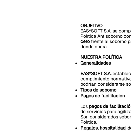
OBJETIVO
EASYSOFT S.A. se compr
Política Antisoborno c
cero
frente al soborno p
donde opera.
NUESTRA POLÍTICA
Generalidades
EASYSOFT S.A.
establece
cumplimiento normativo.
podrían considerarse s
Tipos de soborno
Pagos de facilitación
Los
pagos de facilitació
de servicios para agiliz
Son considerados soborn
Política.
Regalos, hospitalidad, 