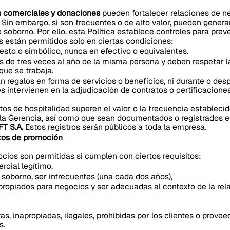
es comerciales y donaciones
pueden fortalecer relaciones de neg
 Sin embargo, si son frecuentes o de alto valor, pueden genera
 soborno. Por ello, esta Política establece controles para prev
s están permitidos solo en ciertas condiciones:
sto o simbólico, nunca en efectivo o equivalentes.
 de tres veces al año de la misma persona y deben respetar la
que se trabaja.
 regalos en forma de servicios o beneficios, ni durante o des
s intervienen en la adjudicación de contratos o certificacione
os de hospitalidad superen el valor o la frecuencia establecid
 la Gerencia, así como que sean documentados o registrados e
T S.A.
Estos registros serán públicos a toda la empresa.
stos de promoción
ocios son permitidas si cumplen con ciertos requisitos:
rcial legítimo,
soborno, ser infrecuentes (una cada dos años),
propiados para negocios y ser adecuadas al contexto de la rela
as, inapropiadas, ilegales, prohibidas por los clientes o proveed
s.