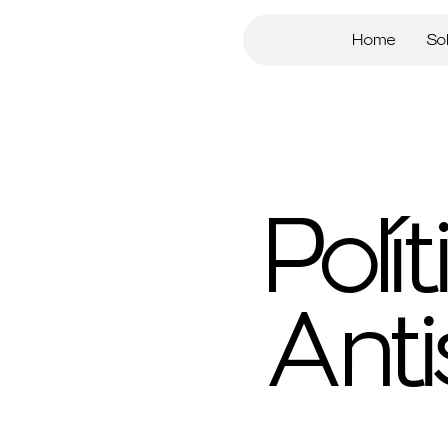
Home
So
Polí
Ant