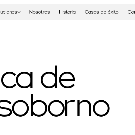
luciones
Nosotros
Historia
Casos de éxito
Co
tica de
isoborno​