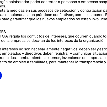
ingún colaborador podrá contratar a personas o empresas sos
nos.
tará medidas en sus procesos de selección y contratación par
as relacionadas con prácticas conflictivas, como el soborno. 
s para garantizar que los nuevos empleados no estén involucr
ESES
 S.A.
regula los conflictos de intereses, que ocurren cuando lo
de la empresa se desvían de los intereses de la organización.
e intereses no son necesariamente negativos, deben ser gesti
s empleados y directivos deben registrar y comunicar situaci
 recibidos, nombramientos externos, inversiones en empresas 
ento de empleo a familiares, para mantener la transparencia y 