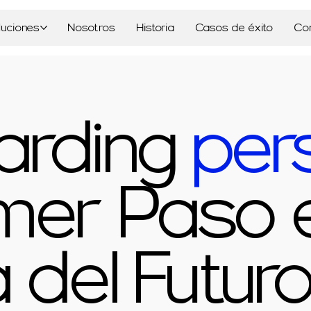
luciones
Nosotros
Historia
Casos de éxito
Co
arding
per
imer Paso e
 del Futur