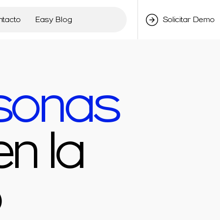
ntacto
Easy Blog
Solicitar Demo
sonas
n la
o