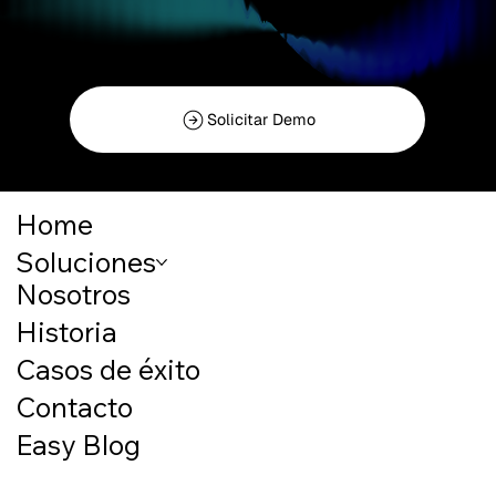
Solicitar Demo
Home
Soluciones
Nosotros
Historia
Casos de éxito
Contacto
Easy Blog